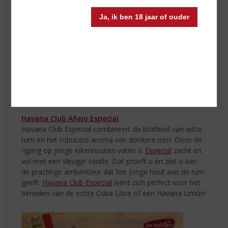
shaker met ijs
Ja, ik ben 18 jaar of ouder
2. Voeg
Smirnoff
toe aan de shaker
3. Voeg vanillesiroop toe
4. Passievruchtensap toevoegen
5. Voeg passievruchtenlikeur toe
6. Schud gedurende 15 seconden
7. Zeef in een martini-cocktailglas
8. Garneer met ½ passievrucht
Havana Club Añejo Especial
Havana Club Especial combineert de lichtheid van witte
rum en het robuuste aroma van donkere rum. Door de
rijping op jonge eikenhouten vaten is
Especial
zacht en
vol met een vleugje vanille. Dat proeft u én ziet u aan
de prachtige amberkleur dat het jonge hout aan de rum
geeft.
Havana Club Especial
leent zich perfect voor het
bereiden van de echte Cuba Libre of een Havana Limón!