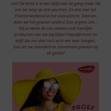
S
IN
zon? De lente is al een tijdje aan de gang maar die
p
HUIS
zon liet lang op zich wachten. En dat met het
r
Pinksterweekend in het vooruitzicht. Daarom
-
i
n
doen we het gewoon anders! Zon of geen zon…
AANBIEDINGEN
g
Wij proeven de zon sowieso met heerlijke
n
producten van úw topSlijter! Hopelijk komt en
a
blijft die zon dan toch echt een keer hangen
.
a
Dus zet uw zonnebril en zonnehoed gewoon op
r
en geniet!
d
e
n
a
v
i
g
a
t
i
e