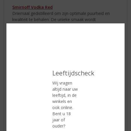
Smirnoff Vodka Red
Driemaal gedistilleerd om zijn optimale puurheid en
kwaliteit te behalen. De unieke smaak wordt
veroorzaakt doordat het distillaat wordt gefiltreerd met
houtskool dat van de schors van zilverberk wordt
gemaakt. Drink
Smirnoff Vodka Red
puur of probeer de
Smirnoff Passievrucht martini cocktail!
Leeftijdscheck
1.
Vul
Wij vragen
altijd naar uw
leeftijd, in de
winkels en
ook online.
Bent u 18
jaar of
ouder?