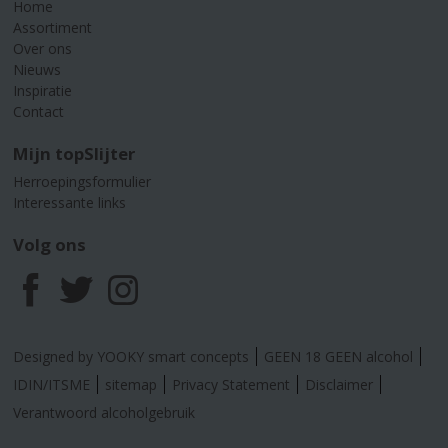
Home
Assortiment
Over ons
Nieuws
Inspiratie
Contact
Mijn topSlijter
Herroepingsformulier
Interessante links
Volg ons
F
T
I
a
w
n
Designed by YOOKY smart concepts
GEEN 18 GEEN alcohol
c
i
s
IDIN/ITSME
sitemap
Privacy Statement
Disclaimer
Verantwoord alcoholgebruik
e
t
t