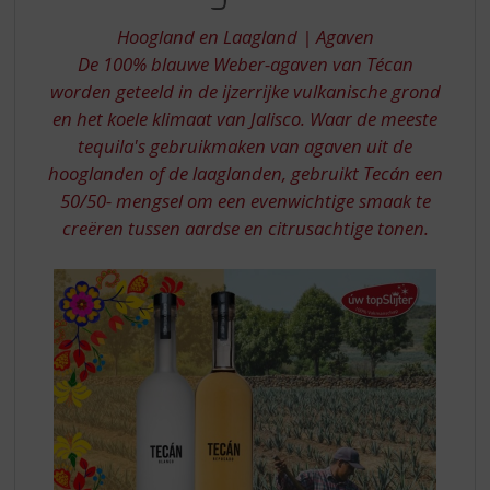
S
VAN
p
Hoogland en Laagland | Agaven
BEGIN
r
De 100% blauwe Weber-agaven van Técan
TOT
i
worden geteeld in de ijzerrijke vulkanische grond
n
EIND
en het koele klimaat van Jalisco. Waar de meeste
g
n
tequila's gebruikmaken van agaven uit de
a
hooglanden of de laaglanden, gebruikt Tecán een
a
50/50- mengsel om een ​​evenwichtige smaak te
r
creëren tussen aardse en citrusachtige tonen.
d
e
n
a
v
i
g
a
t
i
e