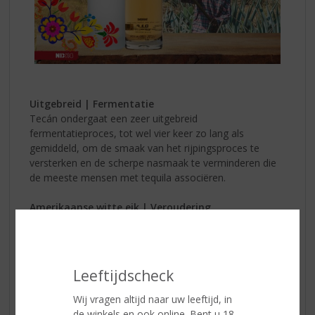
Uitgebreid | Fermentatie
Tecán ondergaat een zeer uitgebreid
fermentatieproces, tot wel vier keer zo lang als
gemiddeld, om de smaak van het rijpingsproces te
versterken en de scherpe nasmaak te verminderen die
de meeste mensen met tequila associëren.
Amerikaanse witte eik | Veroudering
De Técan Reposado rijpt 8 maanden in vaten van
Amerikaans wit eikenhout. Dat is relatief lang voor een
Reposado, maar in combinatie met het langdurige
fermentatieproces is dit precies wat Técan voor ogen
Leeftijdscheck
had.
Wij vragen altijd naar uw leeftijd, in
Wit
de winkels en ook online. Bent u 18