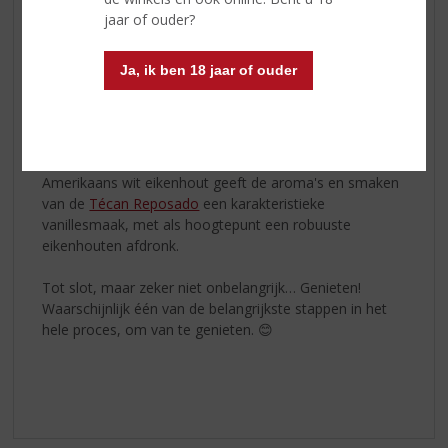
Tecán Blanco
combineert de kruidige, citrusachtige en
jaar of ouder?
pittige smaken van de laaglanden met fruitige
ondertonen uit de hooglanden. De smaak is een mix
Ja, ik ben 18 jaar of ouder
van zoete agave met een vleugje zwarte peper, wat
resulteert in een volle en evenwichtige afdronk.
Reposado
Het acht maanden durende rijpingsproces in vaten van
Amerikaans wit eikenhout geeft de aroma's en smaken
van de
Técan Reposado
een karakteristieke
vanillesmaak, met als hoogtepunt een robuuste
eikenhouten afdronk.
Tot slot, maar zeker niet onbelangrijk… Genieten!
Waarschijnlijk één van de belangrijkste stappen in het
hele proces, om van te genieten. 😊