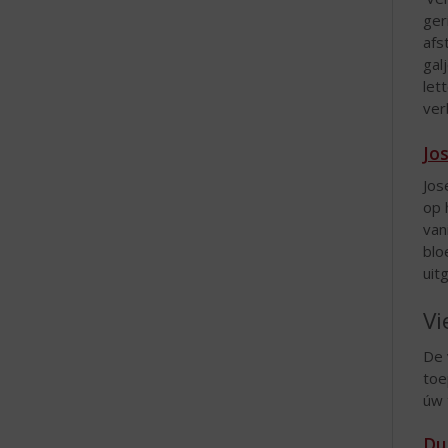
ger
afs
gal
let
ver
Jo
Jos
op 
van
blo
uit
Vi
De 
toe
úw 
Du