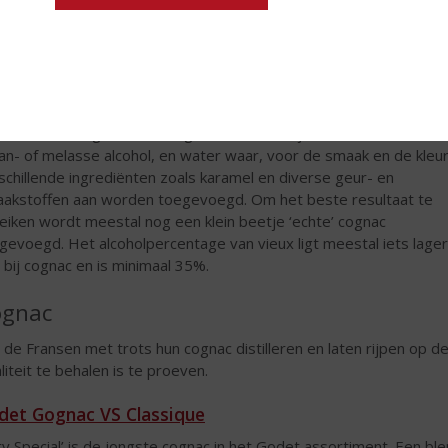
oholpercentage van 80%. Na een minimale rijpingsperiode van 2,5
r mag deze gedistilleerde wijn pas cognac genoemd worden, ech
het alcoholpercentage nog veel te hoog. Er wordt daarom verdun
 water tot een alcoholpercentage van 40% bereikt is. Vaak word
erse cognacs van verschillende oogstjaren met elkaar geblend.
maal gebotteld rijpt cognac niet meer verder.
ux wordt niet gemaakt van gedistilleerde wijn, maar van neutrale
an- of melasse alcohol, en water waar, voor de smaak en de kleur
schillende ingrediënten zoals karamel en diverse geur- en
akstoffen aan worden toegevoegd. Om het beste resultaat te
eiken wordt meestal nog een klein beetje ‘echte’ cognac
gevoegd. Het alcoholpercentage van vieux ligt meestal iets lager
 bij cognac en is minimaal 35%.
ognac
 de Fransen met trots hun cognac distilleren en laten rijpen op 
liteit te behalen is te proeven.
det Gognac VS Classique
ry Special’ is de jongste cognac in het Godet assortiment. Een ble