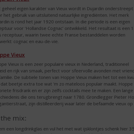
 geheel eigen karakter van Vieux wordt in Dujardin onderstreept
r het gebruik van uitsluitend natuurlijke ingrediënten. Het merk
ardin is rond het jaar 1920 ontstaan. In die periode is een eigen
eptuur voor ‘Hollandse Cognac’ ontwikkeld. Het resultaat is een 
s receptuur, waarin twee echte Franse bestanddelen worden
werkt: cognac en eau-de-vie.
ppe Vieux
pe Vieux is een zeer populaire vieux in Nederland, traditioneel
eid en rijk van smaak, perfect voor sfeervolle avonden met vrien
familie. De subtiele tonen van Hoppe Vieux maken het tot een kwa
 dat beetje extra toe wat 'm zo mateloos populair maakt. Hoppe V
oriete frisdrank en er zijn zelfs cocktails mee te maken. Een lan
chiedenis die ons terugbrengt naar 1780. Grondlegger Pieter 
gantierstraat, zijn distilleerderij waar later de befaamde vieux 
 the mix:
m een longdrinkglas en vul het met wat ijsklontjes schenk hier 3