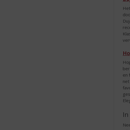
Het
doo
Duj
rec
Kla
ver
Ho
Hop
ber
en 
net
fav
ges
Ele
In
Nee