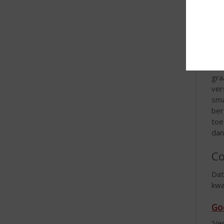
alc
jaa
is 
met
div
Een
Vie
gra
ver
sma
ber
toe
dan
C
Dat
kwa
Go
‘Ve