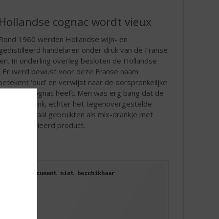
Hollandse cognac wordt vieux
Rond 1960 werden Hollandse wijn- en
gedistilleerd handelaren onder druk van de Franse
n. In onderling overleg besloten de Hollandse
ux. Er werd bewust voor deze Franse naam
tekent ‘oud’ en verwijst naar de oorspronkelijke
een goede cognac heeft. Men was erg bang dat de
van de drank, echter het tegenovergestelde
vieux massaal gebruikten als mix-drankje met
nds gedistilleerd product.