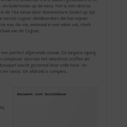
er- en ledertonen op de neus. Het is een directe
al in de 16e eeuw door Bonaventure Godet op zijn
 eerste cognac-distilleerders die hun wijnen
eze eau-de-vie, eenmaal in een eiken vat, sterk
rhaal van de Cognac.
at een perfect afgeronde smaak. De langere rijping
n complexer doordat het eikenhout stoffen als
et bouquet wordt gevormd door volle hout- en
en rancio. De afdronk is complex,
bij