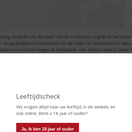
ering verplicht om de naam van de Hollandse cognac te verandere
n- en gedistilleerd handelaren om de naam te veranderen in vie
ozen om een luxe imago te behouden. Het Franse woord ‘vieux’ be
komst van de drank en de lange tijd dat het rijpingsproces van 
msverandering negatieve gevolgen zou hebben voor de verkoop 
eurde en vieux werd enorm populair, vooral onder jongeren, die 
a. Tegenwoordig is vieux, na jonge jenever, het grootste Nederla
rschil in bereiding
Leeftijdscheck
 grootste verschil tussen Franse cognac en vieux is de bereiding.
nse cognac wordt gemaakt van toegestane druivensoorten,
Wij vragen altijd naar uw leeftijd, in de winkels en
stal van de druivensoort Ugni Blanc. Hier wordt eerst witte wijn
ook online. Bent u 18 jaar of ouder?
 gemaakt. Deze witte wijn wordt vervolgens 2x gedistilleerd wat
 eau-de-vie genoemd wordt. Deze brandewijn heeft een
Ja, ik ben 18 jaar of ouder