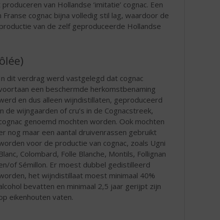
 produceren van Hollandse ‘imitatie’ cognac. Een
ranse cognac bijna volledig stil lag, waardoor de
 productie van de zelf geproduceerde Hollandse
ôlée)
In dit verdrag werd vastgelegd dat cognac
voortaan een beschermde herkomstbenaming
werd en dus alleen wijndistillaten, geproduceerd
in de wijngaarden of cru’s in de Cognacstreek,
cognac genoemd mochten worden. Ook mochten
er nog maar een aantal druivenrassen gebruikt
worden voor de productie van cognac, zoals Ugni
Blanc, Colombard, Folle Blanche, Montils, Follignan
en/of Sémillon. Er moest dubbel gedistilleerd
worden, het wijndistillaat moest minimaal 40%
alcohol bevatten en minimaal 2,5 jaar gerijpt zijn
op eikenhouten vaten.