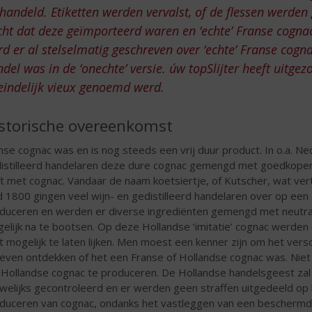
handeld. Etiketten werden vervalst, of de flessen werde
ht dat deze geïmporteerd waren en ‘echte’ Franse cognac
d er al stelselmatig geschreven over ‘echte’ Franse cogna
del was in de ‘onechte’ versie. úw topSlijter heeft uitge
eindelijk vieux genoemd werd.
storische overeenkomst
nse cognac was en is nog steeds een vrij duur product. In o.a. N
istilleerd handelaren deze dure cognac gemengd met goedkopere
ft met cognac. Vandaar de naam koetsiertje, of Kutscher, wat vert
d 1800 gingen veel wijn- en gedistilleerd handelaren over op 
duceren en werden er diverse ingrediënten gemengd met neutra
elijk na te bootsen. Op deze Hollandse ‘imitatie’ cognac werde
t mogelijk te laten lijken. Men moest een kenner zijn om het vers
even ontdekken of het een Franse of Hollandse cognac was. Niet 
Hollandse cognac te produceren. De Hollandse handelsgeest zal
welijks gecontroleerd en er werden geen straffen uitgedeeld op 
duceren van cognac, ondanks het vastleggen van een beschermd