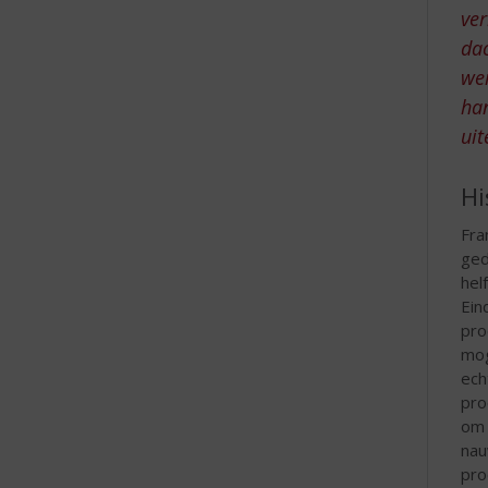
ver
e
dac
wer
han
uit
Hi
Fra
ged
hel
Ein
pro
mog
ech
pro
om 
nau
pro