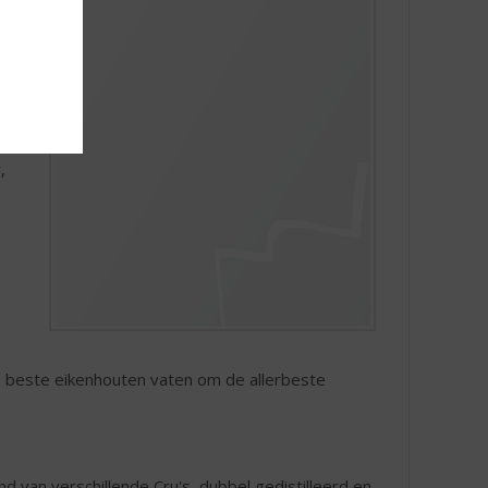
ter
d
en
,
de beste eikenhouten vaten om de allerbeste
nd van verschillende Cru's, dubbel gedistilleerd en