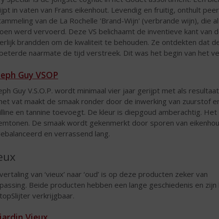
ijpt in vaten van Frans eikenhout. Levendig en fruitig, onthult pe
tammeling van de La Rochelle 'Brand-Wijn' (verbrande wijn), die 
joen werd vervoerd. Deze VS belichaamt de inventieve kant van de
terlijk brandden om de kwaliteit te behouden. Ze ontdekten dat d
beterde naarmate de tijd verstreek. Dit was het begin van het ve
seph Guy VSOP
eph Guy V.S.O.P. wordt minimaal vier jaar gerijpt met als resulta
het vat maakt de smaak ronder door de inwerking van zuurstof e
illine en tannine toevoegt. De kleur is diepgoud amberachtig. H
emtonen. De smaak wordt gekenmerkt door sporen van eikenhout 
gebalanceerd en verrassend lang.
eux
vertaling van ‘vieux’ naar ‘oud’ is op deze producten zeker van
passing. Beide producten hebben een lange geschiedenis en zijn 
topSlijter verkrijgbaar.
jardin Vieux