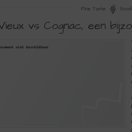
Fine Taste
Good 
IEUX
Vieux vs Cognac, een bijz
S
OGNAC,
EN
IJZONDERE
ESCHIEDENIS