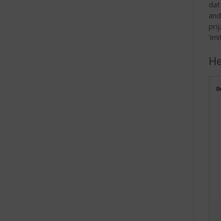
dat
and
pri
‘imi
He