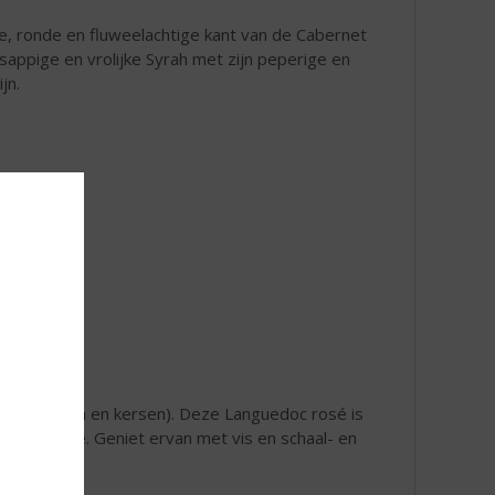
te, ronde en fluweelachtige kant van de Cabernet
sappige en vrolijke Syrah met zijn peperige en
jn.
rode bessen en kersen). Deze Languedoc rosé is
 en finesse. Geniet ervan met vis en schaal- en