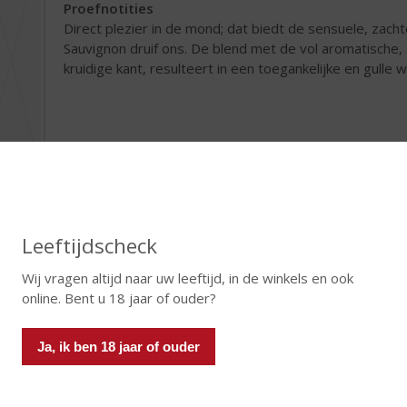
Proefnotities
Direct plezier in de mond; dat biedt de sensuele, zach
Sauvignon druif ons. De blend met de vol aromatische, 
kruidige kant, resulteert in een toegankelijke en gulle wi
zas Le Clos - Rosé
sé
Leeftijdscheck
Druivensoorten
Wij vragen altijd naar uw leeftijd, in de winkels en ook
Syrah, Grenache, Mourvèdre
online. Bent u 18 jaar of ouder?
Proefnotities
Charmante neus met bloemige en vers fruit aroma’s (
Ja, ik ben 18 jaar of ouder
mooi levendig maar behoudt tegelijkertijd zijn rondheid
schelpdieren.