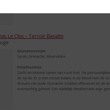
zas Le Clos – Terroir Basalte
uge
Druivensoorten
Syrah, Grenache, Mourvèdre
Proefnotities
Zacht en intense tonen van rood fruit. De persoonlijkheid
de Syrah. Er is een mooie balans in de blend met de 
druiven van oude Grenache stokken afleveren en de 
evenwichtig geheel. Een duidelijk Mediterrane wijn: ge