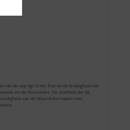
 van de wijn ligt in het fruit en de kruidigheid van
Grenache en de Mourvèdre. De zoetheid die de
levendigheid van de Mourvèdre maken een
nereus.