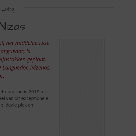
Living
Nizas
bij het middeleeuwse
Languedoc, is
wijnstokken geplant,
OP Languedoc-Pézenas,
C.
et domaine in 2018 met
el van dit exceptionele
de ideale plek om