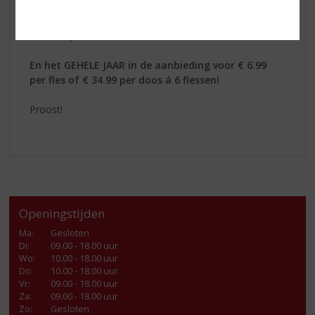
ratatouille, gegrilde vis en als aperitief voor een
ontspannen moment in goed gezelschap.
Serveertip: 8–10 °C
En het GEHELE JAAR in de aanbieding voor € 6.99
per fles of € 34.99 per doos á 6 flessen!
Proost!
Openingstijden
Ma
:
Gesloten
Di
:
09.00 - 18.00 uur
Wo
:
10.00 - 18.00 uur
Do
:
10.00 - 18.00 uur
Vr
:
09.00 - 18.00 uur
Za
:
09.00 - 18.00 uur
Zo:
Gesloten