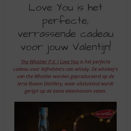
S
Love You is het
P
p
r
X
perfecte,
i
I
n
verrassende cadeau
LOVE
g
n
YOU
voor jouw Valentijn!
a
IS
a
r
HET
The Whistler P.X. I Love You
is het perfecte
d
PERFECTE
e
cadeau voor liefhebbers van whisky. De whiskey’s
n
van the Whistler worden geproduceerd op de
VERRASSENDE
a
Ierse Boann Distillery, waar uitsluitend wordt
CADEAU
v
gerijpt op de beste eikenhouten vaten.
i
VOOR
g
JOUW
a
t
VALENTIJN
i
e