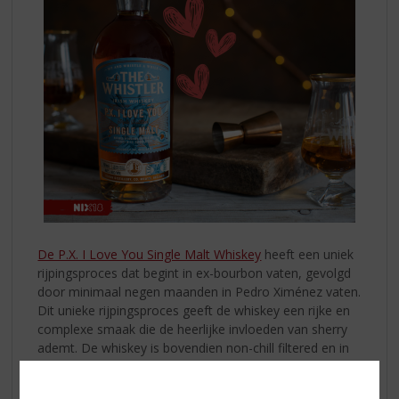
De P.X. I Love You Single Malt Whiskey
heeft een uniek
rijpingsproces dat begint in ex-bourbon vaten, gevolgd
door minimaal negen maanden in Pedro Ximénez vaten.
Dit unieke rijpingsproces geeft de whiskey een rijke en
complexe smaak die de heerlijke invloeden van sherry
ademt. De whiskey is bovendien non-chill filtered en in
zijn natuurlijke kleur.