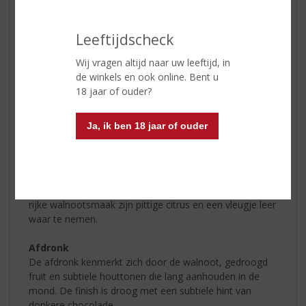
Geur
De eerste geurimpressie kenmerkt zich door het
prachtige sherrykarakter, met ook tonen van
Leeftijdscheck
gedroogde besjes, rozijnen, kersen en sultana’s,
gecombineerd met subtiele geuren van gekonfijte
Wij vragen altijd naar uw leeftijd, in
sinaasappel en een vleugje bruine suiker. De geur van
de winkels en ook online. Bent u
P.X. I Love You Single Malt Whiskey nodigt je uit om een
18 jaar of ouder?
slok te nemen.
Ja, ik ben 18 jaar of ouder
Smaak
De smaak begint met uitgesproken houttonen die snel
plaatsmaken voor de zoetheid van het gedroogde fruit
en de bruine suiker uit de neus die in de mond worden
samengevoegd met een rijke walnootsmaak. Naast de
rijke walnootsmaak zijn pittige citrus en een vleugje leer
waar te nemen.
Afdronk
De afdronk kenmerkt zich door de walnoot, gedroogd
fruit en subtiele houttonen die lang aanhouden in de
mond. De finish is droog met een subtiele hint van
donkere chocolade.